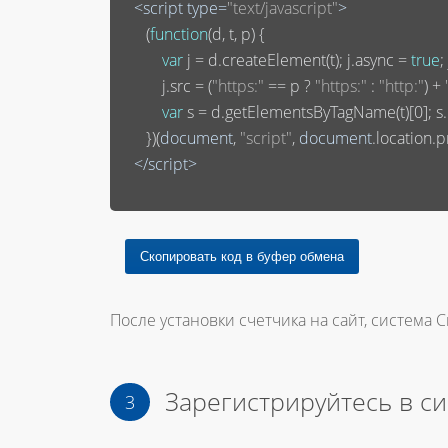
<
script
type
=
"text/javascript"
>
       (
function
(
d, t, p
) 
{

var
 j = d.createElement(t); j.async = 
true
;
           j.src = (
"https:"
 == p ? 
"https:"
 : 
"http:"
) + 
var
 s = d.getElementsByTagName(t)[
0
]; 
       })(
document
, 
"script"
, 
document
.location.pr
</
script
>
После установки счетчика на сайт, система С
Зарегистрируйтесь в с